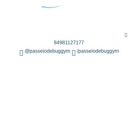
Passeio de Buggy Natal
reservas@passeiodebuggy.com.br
5584981127177
84981127177
@passeiodebuggyrn
/passeiodebuggyrn